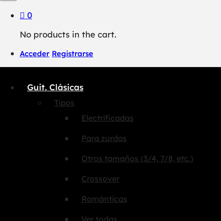
0
No products in the cart.
Acceder
Registrarse
Guit. Clásicas
Tipos
Electrificadas
Para zurdos
Otros tamaños (3/4, 7/8, etc.)
Crossover
Románticas
Ver todas