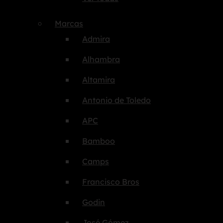
Marcas
Admira
Alhambra
Altamira
Antonio de Toledo
APC
Bamboo
Camps
Francisco Bros
Godin
José Gómez