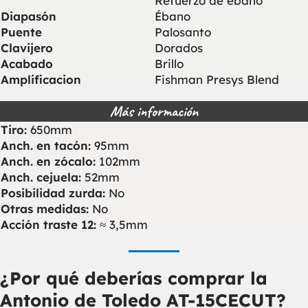
Refuerzo de ébano
Diapasón
Ébano
Puente
Palosanto
Clavijero
Dorados
Acabado
Brillo
Amplificacion
Fishman Presys Blend
Más información
Tiro:
650mm
Anch. en tacón:
95mm
Anch. en zócalo:
102mm
Anch. cejuela:
52mm
Posibilidad zurda:
No
Otras medidas:
No
Acción traste 12:
≈ 3,5mm
¿Por qué deberías comprar la
Antonio de Toledo AT-15CECUT?