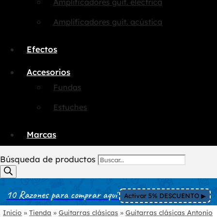
Amplificadores guit. eléctrica
Amplificadores guit. acústica
Efectos
Accesorios
Fundas
Estuches
Marcas
Búsqueda de productos
10 Razones para comprar aquí
Activar 5% DESCUENTO ▶︎
Inicio
»
Tienda
»
Guitarras clásicas
»
Guitarras clásicas Antonio