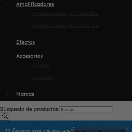
Amplificadores
Amplificadores guit. eléctrica
Amplificadores guit. acústica
Efectos
Accesorios
Fundas
Estuches
Marcas
Búsqueda de productos
10 Razones para comprar aquí
Activar 5% DESCUENTO ▶︎