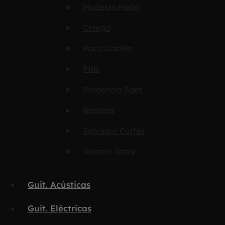
Modesto Malla
Ortega
Paco Castillo
PRK
Prudencio Sáez
Ramírez
Salvador Cortez
Vicente Tatay
Guit. Acústicas
Guit. Eléctricas