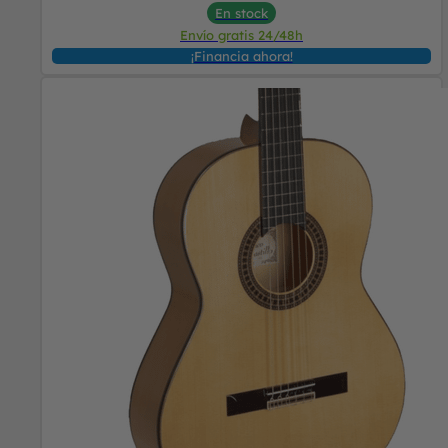
En stock
Envío gratis 24/48h
¡Financia ahora!