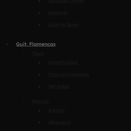
Salvador Cortez
Valencia
Vicente Tatay
Guit. Flamencas
Tipos
Amplificadas
Para principiantes
Ver todas
Marcas
Admira
Alhambra