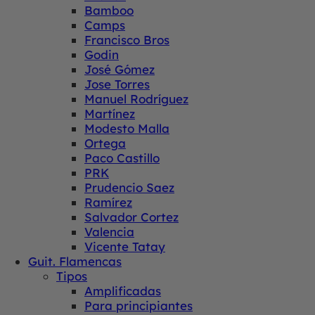
Bamboo
Camps
Francisco Bros
Godin
José Gómez
Jose Torres
Manuel Rodríguez
Martínez
Modesto Malla
Ortega
Paco Castillo
PRK
Prudencio Saez
Ramírez
Salvador Cortez
Valencia
Vicente Tatay
Guit. Flamencas
Tipos
Amplificadas
Para principiantes