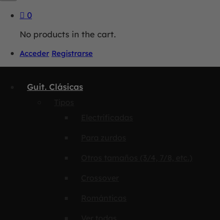
0
No products in the cart.
Acceder
Registrarse
Guit. Clásicas
Tipos
Electrificadas
Para zurdos
Otros tamaños (3/4, 7/8, etc.)
Crossover
Románticas
Ver todas