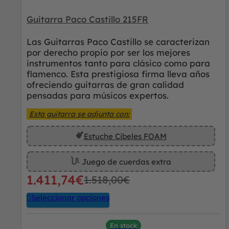
Guitarra Paco Castillo 215FR
Las Guitarras Paco Castillo se caracterizan
por derecho propio por ser los mejores
instrumentos tanto para clásico como para
flamenco. Esta prestigiosa firma lleva años
ofreciendo guitarras de gran calidad
pensadas para músicos expertos.
Esta guitarra se adjunta con:
Estuche Cibeles FOAM
Juego de cuerdas extra
1.411,74
€
1.518,00
€
Seleccionar opciones
En stock