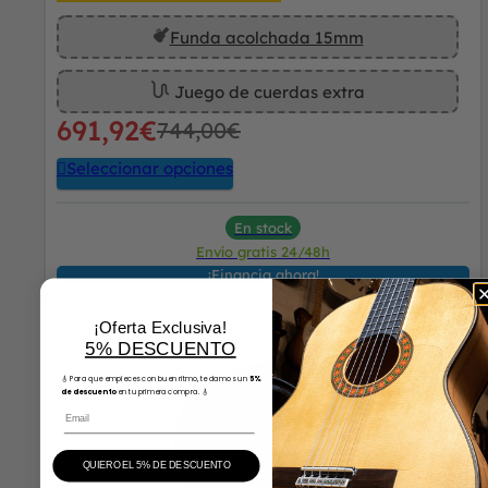
Funda acolchada 15mm
Juego de cuerdas extra
691,92
€
744,00
€
Seleccionar opciones
En stock
Envío gratis 24/48h
¡Financia ahora!
¡Oferta Exclusiva!
5% DESCUENTO
🎸 Para que empieces con buen ritmo, te damos un
5%
de descuento
en tu primera compra. 🎸
Email
QUIERO EL 5% DE DESCUENTO