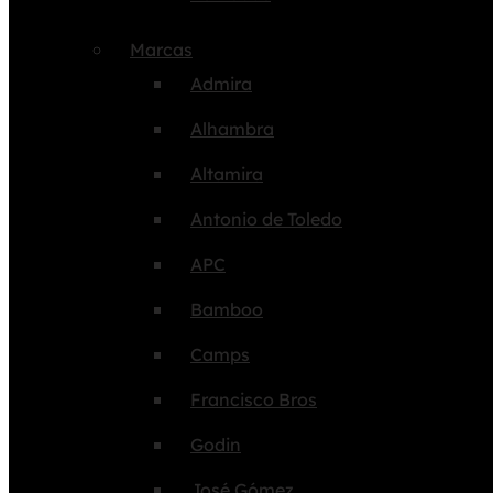
Marcas
Admira
Alhambra
Altamira
Antonio de Toledo
APC
Bamboo
Camps
Francisco Bros
Godin
José Gómez