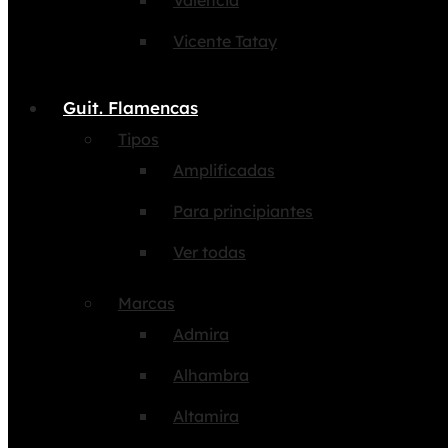
Valencia
Vicente Tatay
Guit. Flamencas
Tipos
Amplificadas
Para principiantes
Ver todas
Marcas
Admira
Alhambra
Altamira