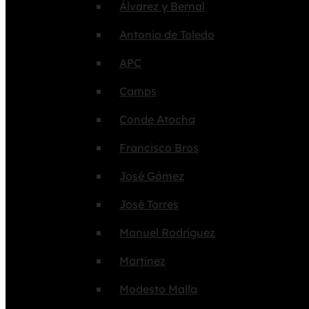
Álvarez y Bernal
Antonio de Toledo
APC
Camps
Conde Atocha
Francisco Bros
José Gómez
José Torres
Manuel Rodríguez
Martínez
Modesto Malla