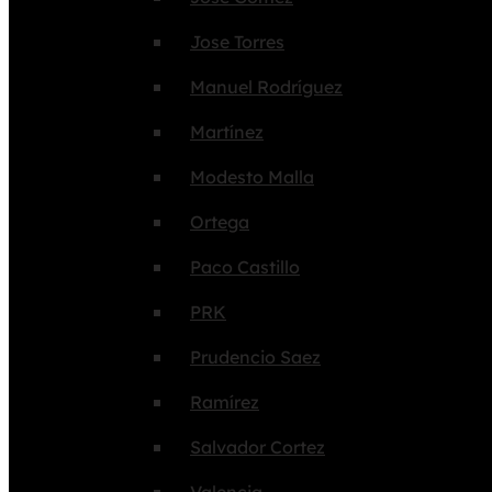
Jose Torres
Manuel Rodríguez
Martínez
Modesto Malla
Ortega
Paco Castillo
PRK
Prudencio Saez
Ramírez
Salvador Cortez