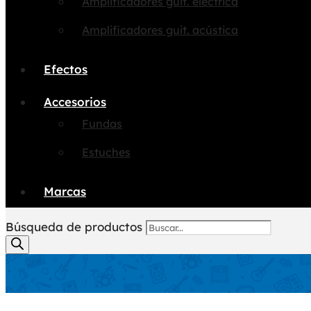
Amplificadores guit. eléctrica
Amplificadores guit. acústica
Efectos
Accesorios
Fundas
Estuches
Marcas
Búsqueda de productos