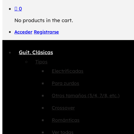
0
No products in the cart.
Acceder
Registrarse
Guit. Clásicas
Tipos
Electrificadas
Para zurdos
Otros tamaños (3/4, 7/8, etc.)
Crossover
Románticas
Ver todas