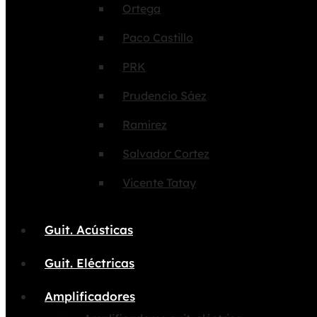
Ortega
Paco Castillo
PRK
Prudencio Sáez
Ramírez
Salvador Cortez
Vicente Tatay
Guit. Acústicas
Guit. Eléctricas
Amplificadores