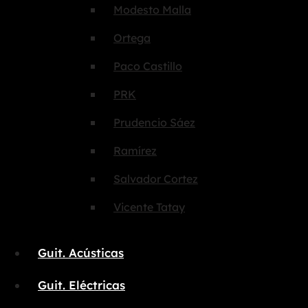
Modesto Malla
Ortega
Paco Castillo
PRK
Prudencio Sáez
Ramírez
Salvador Cortez
Vicente Tatay
Guit. Acústicas
Guit. Eléctricas