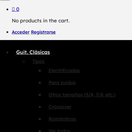
0
No products in the cart.
Acceder
Registrarse
Guit. Clásicas
Tipos
Electrificadas
Para zurdos
Otros tamaños (3/4, 7/8, etc.)
Crossover
Románticas
Ver todas