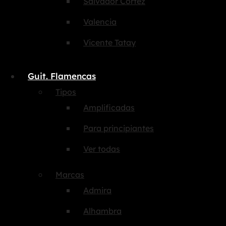
Salvador Cortez
Valencia
Vicente Tatay
Guit. Flamencas
Tipos
Amplificadas
Para principiantes
Ver todas
Marcas
Admira
Alhambra