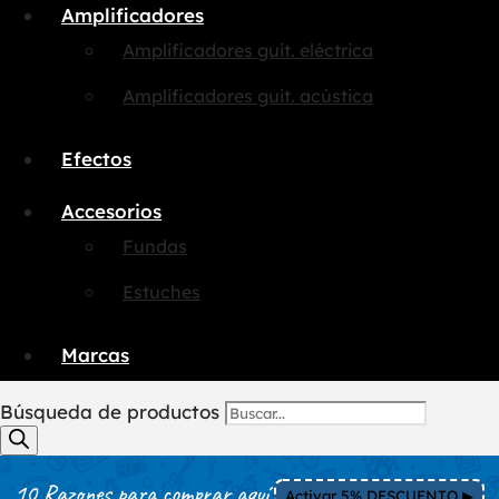
Amplificadores
Amplificadores guit. eléctrica
Amplificadores guit. acústica
Efectos
Accesorios
Fundas
Estuches
Marcas
Búsqueda de productos
10 Razones para comprar aquí
Activar 5% DESCUENTO ▶︎