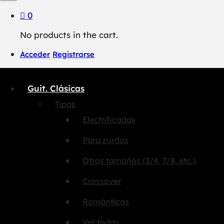
0
No products in the cart.
Acceder
Registrarse
Guit. Clásicas
Tipos
Electrificadas
Para zurdos
Otros tamaños (3/4, 7/8, etc.)
Crossover
Románticas
Ver todas