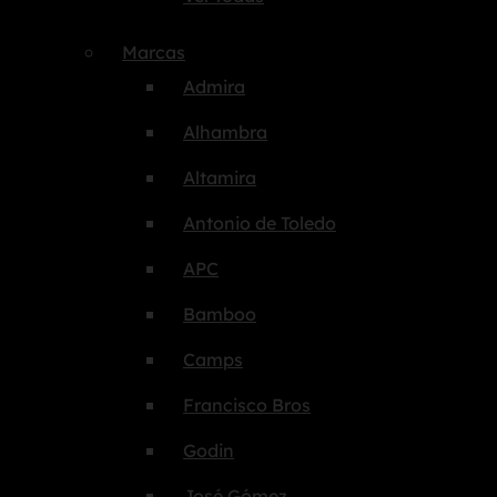
Marcas
Admira
Alhambra
Altamira
Antonio de Toledo
APC
Bamboo
Camps
Francisco Bros
Godin
José Gómez