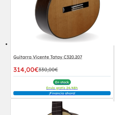
Guitarra Vicente Tatay C320.207
314,00
€
330,00
€
En stock
Envío gratis 24/48h
¡Financia ahora!