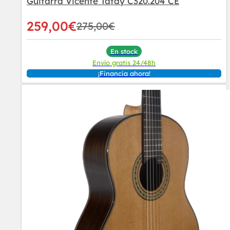
Guitarra Vicente Tatay C320.204 CE
259,00
€
275,00
€
En stock
Envío gratis 24/48h
¡Financia ahora!