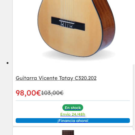
Guitarra Vicente Tatay C320.202
98,00
€
103,00
€
En stock
Envío 24/48h
¡Financia ahora!