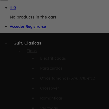
0
No products in the cart.
Acceder
Registrarse
Guit. Clásicas
Tipos
Electrificadas
Para zurdos
Otros tamaños (3/4, 7/8, etc.)
Crossover
Románticas
Ver todas