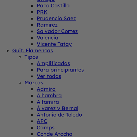
Paco Castillo
PRK
Prudencio Saez
Ramírez
Salvador Cortez
Valencia
Vicente Tatay
Guit. Flamencas
Tipos
Amplificadas
Para principiantes
Ver todas
Marcas
Admira
Alhambra
Altamira
Álvarez y Bernal
Antonio de Toledo
APC
Camps
Conde Atocha