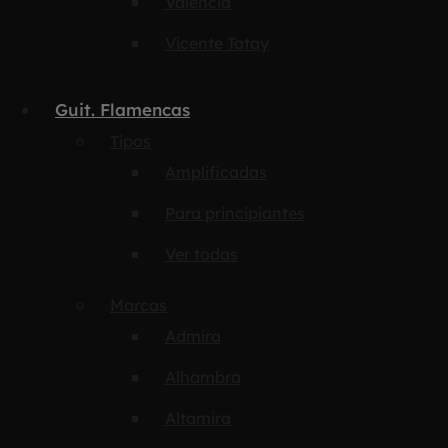
Valencia
Vicente Tatay
Guit. Flamencas
Tipos
Amplificadas
Para principiantes
Ver todas
Marcas
Admira
Alhambra
Altamira