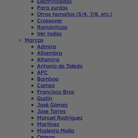
Electrificadas
Para zurdos
Otros tamaños (3/4, 7/8, etc.)
Crossover
Románticas
Ver todas
Marcas
Admira
Alhambra
Altamira
Antonio de Toledo
APC
Bamboo
Camps
Francisco Bros
Godin
José Gómez
Jose Torres
Manuel Rodríguez
Martínez
Modesto Malla
Ortega