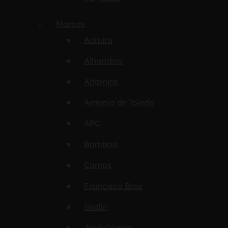
Marcas
Admira
Alhambra
Altamira
Antonio de Toledo
APC
Bamboo
Camps
Francisco Bros
Godin
José Gómez