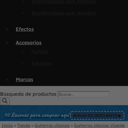
Amplificadores guit. eléctrica
Amplificadores guit. acústica
Efectos
Accesorios
Fundas
Estuches
Marcas
Búsqueda de productos
10 Razones para comprar aquí
Activar 5% DESCUENTO ▶︎
Inicio
»
Tienda
»
Guitarras clásicas
»
Guitarras clásicas Vicente