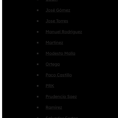
José Gómez
Jose Torres
Manuel Rodríguez
Martínez
Modesto Malla
Ortega
Paco Castillo
PRK
Prudencio Saez
Ramírez