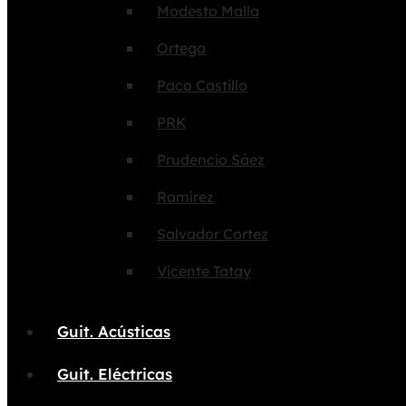
Modesto Malla
Ortega
Paco Castillo
PRK
Prudencio Sáez
Ramírez
Salvador Cortez
Vicente Tatay
Guit. Acústicas
Guit. Eléctricas