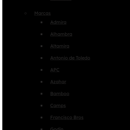
Marcas
Admira
Alhambra
Altamira
Antonio de Toledo
APC
Azahar
Bamboo
Camps
Francisco Bros
Godin