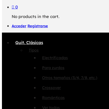
0
No products in the cart.
Acceder
Registrarse
Guit. Clásicas
Tipos
Electrificadas
Para zurdos
Otros tamaños (3/4, 7/8, etc.)
Crossover
Románticas
Ver todas