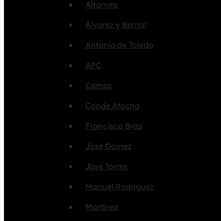
Altamira
Álvarez y Bernal
Antonio de Toledo
APC
Camps
Conde Atocha
Francisco Bros
José Gómez
José Torres
Manuel Rodríguez
Martínez