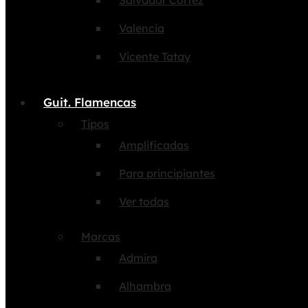
Salvador Cortez
Valencia
Vicente Tatay
Guit. Flamencas
Tipos
Amplificadas
Para principiantes
Ver todas
Marcas
Admira
Alhambra