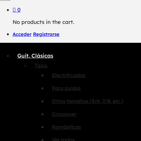
0
No products in the cart.
Acceder
Registrarse
Guit. Clásicas
Tipos
Electrificadas
Para zurdos
Otros tamaños (3/4, 7/8, etc.)
Crossover
Románticas
Ver todas