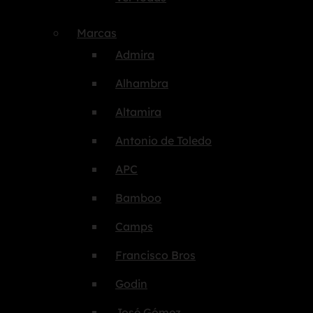
Marcas
Admira
Alhambra
Altamira
Antonio de Toledo
APC
Bamboo
Camps
Francisco Bros
Godin
José Gómez