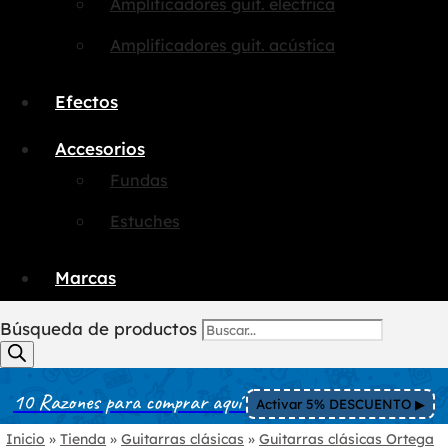
Amplificadores guit. eléctrica
Amplificadores guit. acústica
Efectos
Accesorios
Fundas
Estuches
Marcas
Búsqueda de productos
10 Razones para comprar aquí
Activar 5% DESCUENTO ▶︎
Inicio
»
Tienda
»
Guitarras clásicas
»
Guitarras clásicas Ortega