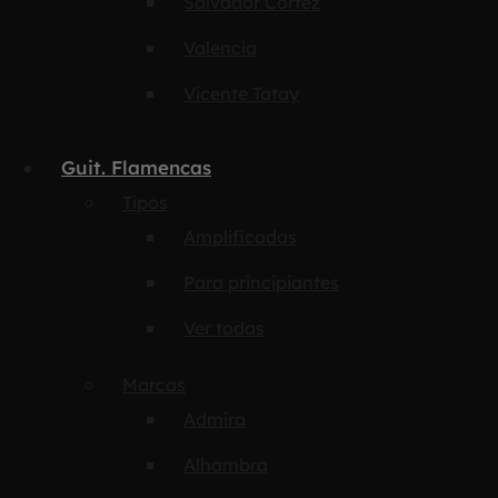
Salvador Cortez
Valencia
Vicente Tatay
Guit. Flamencas
Tipos
Amplificadas
Para principiantes
Ver todas
Marcas
Admira
Alhambra