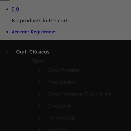
0
No products in the cart.
Acceder
Registrarse
Guit. Clásicas
Tipos
Electrificadas
Para zurdos
Otros tamaños (3/4, 7/8, etc.)
Crossover
Románticas
Ver todas