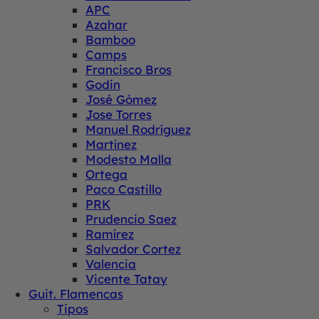
APC
Azahar
Bamboo
Camps
Francisco Bros
Godin
José Gómez
Jose Torres
Manuel Rodríguez
Martínez
Modesto Malla
Ortega
Paco Castillo
PRK
Prudencio Saez
Ramírez
Salvador Cortez
Valencia
Vicente Tatay
Guit. Flamencas
Tipos