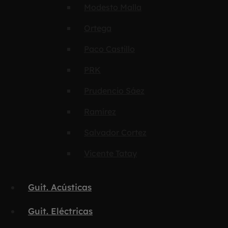
Modesto Malla
Ortega
Paco Castillo
PRK
Prudencio Sáez
Ramírez
Salvador Cortez
Vicente Tatay
Guit. Acústicas
Guit. Eléctricas