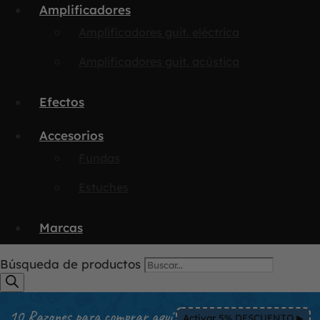
Amplificadores
Amplificadores guit. eléctrica
Amplificadores guit. acústica
Efectos
Accesorios
Fundas
Estuches
Marcas
Búsqueda de productos
10 Razones para comprar aquí
Activar 5% DESCUENTO ▶︎