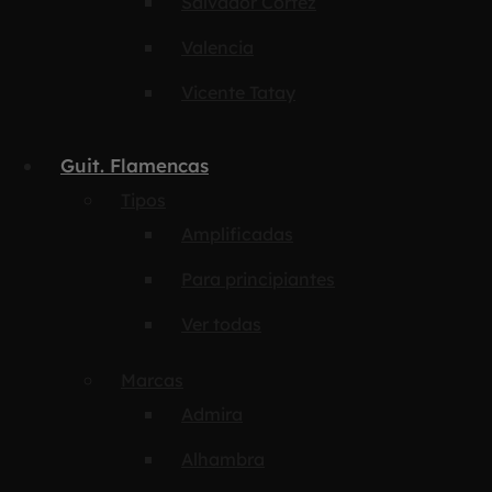
Salvador Cortez
Valencia
Vicente Tatay
Guit. Flamencas
Tipos
Amplificadas
Para principiantes
Ver todas
Marcas
Admira
Alhambra