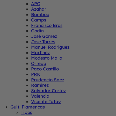
APC
Azahar
Bamboo
Camps
Francisco Bros
Godin
José Gómez
Jose Torres
Manuel Rodríguez
Martínez
Modesto Malla
Ortega
Paco Castillo
PRK
Prudencio Saez
Ramírez
Salvador Cortez
Valencia
Vicente Tatay
Guit. Flamencas
Tipos