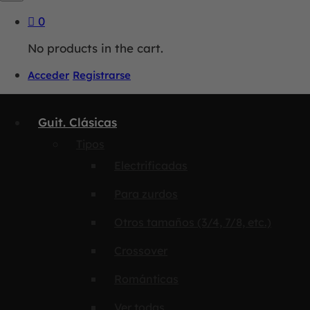
0
No products in the cart.
Acceder
Registrarse
Guit. Clásicas
Tipos
Electrificadas
Para zurdos
Otros tamaños (3/4, 7/8, etc.)
Crossover
Románticas
Ver todas