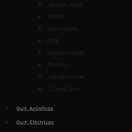
Modesto Malla
Ortega
Paco Castillo
PRK
Prudencio Sáez
Ramírez
Salvador Cortez
Vicente Tatay
Guit. Acústicas
Guit. Eléctricas