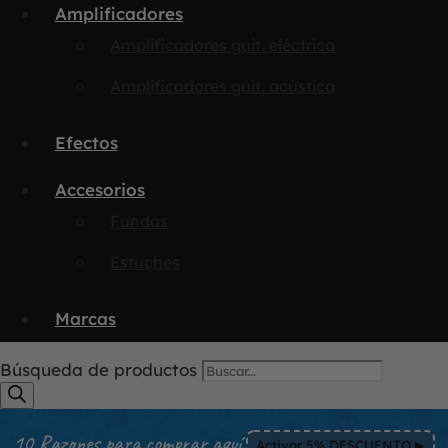
Amplificadores
Amplificadores guit. eléctrica
Amplificadores guit. acústica
Efectos
Accesorios
Fundas
Estuches
Marcas
Búsqueda de productos
10 Razones para comprar aquí
Activar 5% DESCUENTO ▶︎