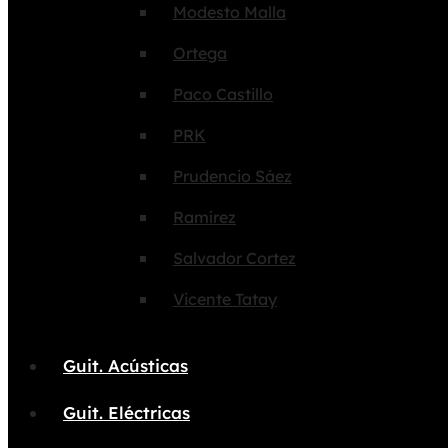
Modesto Malla
Ortega
Paco Castillo
PRK
Prudencio Sáez
Ramírez
Salvador Cortez
Vicente Tatay
Guit. Acústicas
Guit. Eléctricas