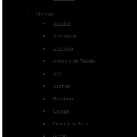
Marcas
Admira
Alhambra
Altamira
Antonio de Toledo
APC
Azahar
Bamboo
Camps
Francisco Bros
Godin