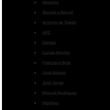
Altamira
Álvarez y Bernal
Antonio de Toledo
APC
Camps
Conde Atocha
Francisco Bros
José Gómez
José Torres
Manuel Rodríguez
Martínez