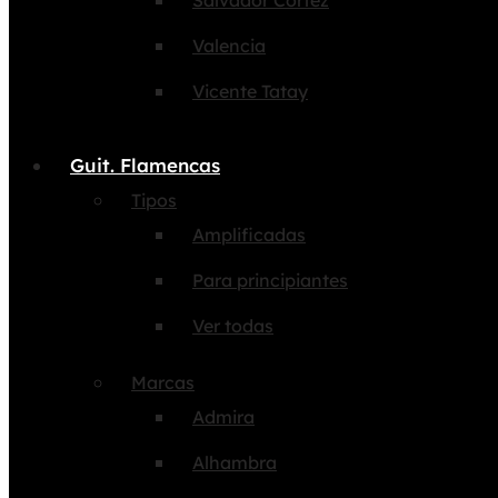
Salvador Cortez
Valencia
Vicente Tatay
Guit. Flamencas
Tipos
Amplificadas
Para principiantes
Ver todas
Marcas
Admira
Alhambra