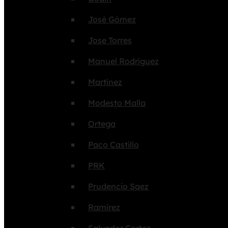
José Gómez
Jose Torres
Manuel Rodríguez
Martínez
Modesto Malla
Ortega
Paco Castillo
PRK
Prudencio Saez
Ramírez