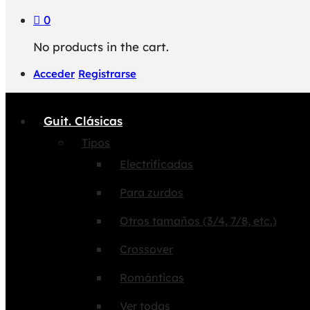
0
No products in the cart.
Acceder
Registrarse
Guit. Clásicas
Tipos
Electrificadas
Para zurdos
Otros tamaños (3/4, 7/8, etc.)
Crossover
Románticas
Ver todas