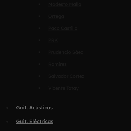
Modesto Malla
Ortega
Paco Castillo
PRK
Prudencio Sáez
Ramírez
Salvador Cortez
Vicente Tatay
Guit. Acústicas
Guit. Eléctricas