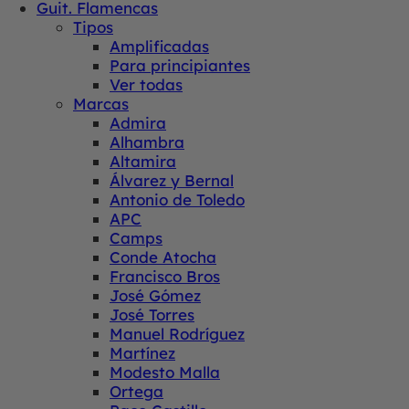
Guit. Flamencas
Tipos
Amplificadas
Para principiantes
Ver todas
Marcas
Admira
Alhambra
Altamira
Álvarez y Bernal
Antonio de Toledo
APC
Camps
Conde Atocha
Francisco Bros
José Gómez
José Torres
Manuel Rodríguez
Martínez
Modesto Malla
Ortega