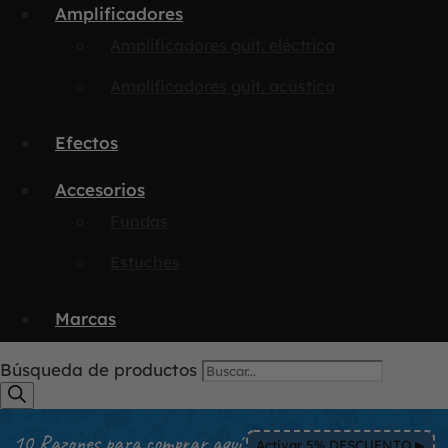
Amplificadores
Amplificadores guit. eléctrica
Amplificadores guit. acústica
Efectos
Accesorios
Fundas
Estuches
Marcas
Búsqueda de productos
10 Razones para comprar aquí
Activar 5% DESCUENTO ▶︎