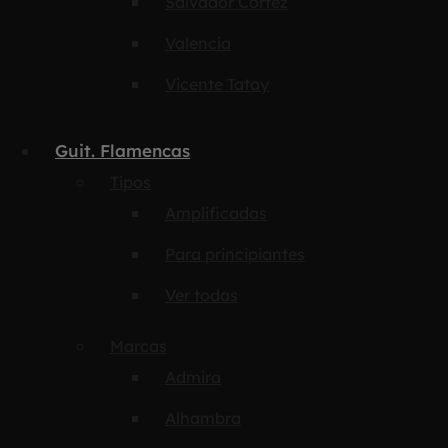
Salvador Cortez
Valencia
Vicente Tatay
Guit. Flamencas
Tipos
Amplificadas
Para principiantes
Ver todas
Marcas
Admira
Alhambra