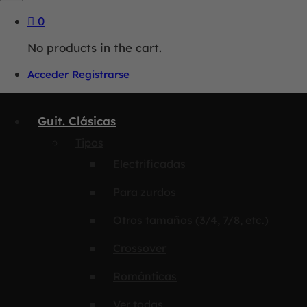
0
No products in the cart.
Acceder
Registrarse
Guit. Clásicas
Tipos
Electrificadas
Para zurdos
Otros tamaños (3/4, 7/8, etc.)
Crossover
Románticas
Ver todas