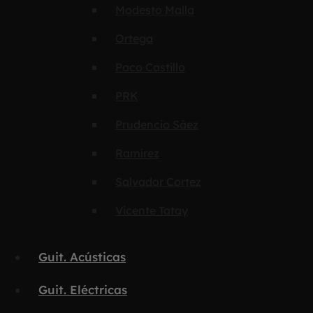
Modesto Malla
Ortega
Paco Castillo
PRK
Prudencio Sáez
Ramírez
Salvador Cortez
Vicente Tatay
Guit. Acústicas
Guit. Eléctricas