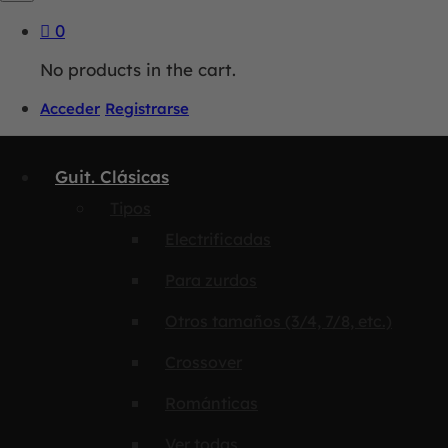
0
No products in the cart.
Acceder
Registrarse
Guit. Clásicas
Tipos
Electrificadas
Para zurdos
Otros tamaños (3/4, 7/8, etc.)
Crossover
Románticas
Ver todas