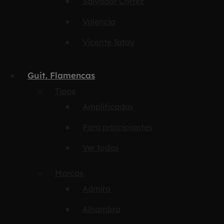
Salvador Cortez
Valencia
Vicente Tatay
Guit. Flamencas
Tipos
Amplificadas
Para principiantes
Ver todas
Marcas
Admira
Alhambra