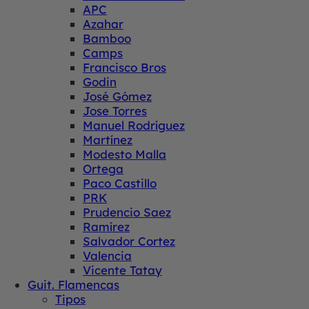
APC
Azahar
Bamboo
Camps
Francisco Bros
Godin
José Gómez
Jose Torres
Manuel Rodríguez
Martínez
Modesto Malla
Ortega
Paco Castillo
PRK
Prudencio Saez
Ramírez
Salvador Cortez
Valencia
Vicente Tatay
Guit. Flamencas
Tipos