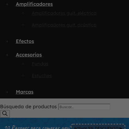
Amplificadores
Amplificadores guit. eléctrica
Amplificadores guit. acústica
Efectos
Accesorios
Fundas
Estuches
Marcas
Búsqueda de productos
10 Razones para comprar aquí
Activar 5% DESCUENTO ▶︎