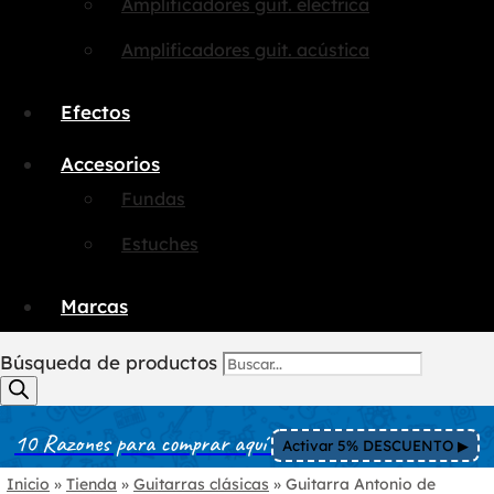
Amplificadores guit. eléctrica
Amplificadores guit. acústica
Efectos
Accesorios
Fundas
Estuches
Marcas
Búsqueda de productos
10 Razones para comprar aquí
Activar 5% DESCUENTO ▶︎
Inicio
»
Tienda
»
Guitarras clásicas
»
Guitarra Antonio de