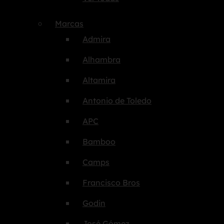
Marcas
Admira
Alhambra
Altamira
Antonio de Toledo
APC
Bamboo
Camps
Francisco Bros
Godin
José Gómez