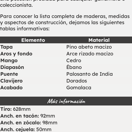
coleccionista.
Para conocer la lista completa de maderas, medidas
y aspectos de construcción, dejamos las siguientes
tablas informativas:
Elemento
Material
Tapa
Pino abeto macizo
Aros y fondo
Arce rizado macizo
Mango
Cedro
Diapasón
Ébano
Puente
Palosanto de India
Clavijero
Dorados
Acabado
Gomalaca
Más información
Tiro:
628mm
Anch. en tacón:
92mm
Anch. en zócalo:
98mm
Anch. cejuela:
50mm