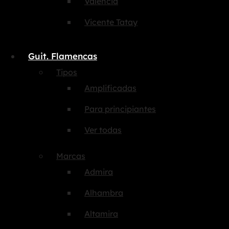
Valencia
Vicente Tatay
Guit. Flamencas
Tipos
Amplificadas
Para principiantes
Ver todas
Marcas
Admira
Alhambra
Altamira