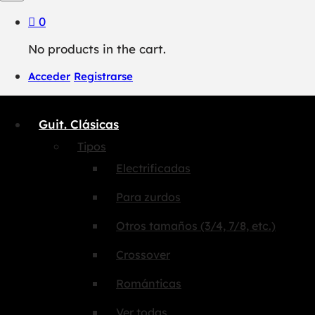
0
No products in the cart.
Acceder
Registrarse
Guit. Clásicas
Tipos
Electrificadas
Para zurdos
Otros tamaños (3/4, 7/8, etc.)
Crossover
Románticas
Ver todas