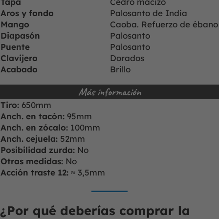
Tapa
Cedro macizo
Aros y fondo
Palosanto de India
Mango
Caoba. Refuerzo de ébano
Diapasón
Palosanto
Puente
Palosanto
Clavijero
Dorados
Acabado
Brillo
Más información
Tiro:
650mm
Anch. en tacón:
95mm
Anch. en zócalo:
100mm
Anch. cejuela:
52mm
Posibilidad zurda:
No
Otras medidas:
No
Acción traste 12:
≈ 3,5mm
¿Por qué deberías comprar la