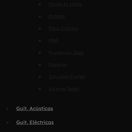
Modesto Malla
Ortega
Paco Castillo
PRK
Prudencio Sáez
Ramírez
Salvador Cortez
Vicente Tatay
Guit. Acústicas
Guit. Eléctricas