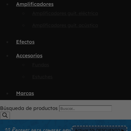
Amplificadores
Amplificadores guit. eléctrica
Amplificadores guit. acústica
Efectos
Accesorios
Fundas
Estuches
Marcas
Búsqueda de productos
10 Razones para comprar aquí
Activar 5% DESCUENTO ▶︎