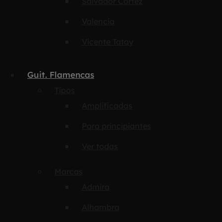
Salvador Cortez
Valencia
Vicente Tatay
Guit. Flamencas
Tipos
Amplificadas
Para principiantes
Ver todas
Marcas
Admira
Alhambra