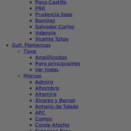
Paco Castillo
PRK
Prudencio Saez
Ramírez
Salvador Cortez
Valencia
Vicente Tatay
Guit. Flamencas
Tipos
Amplificadas
Para principiantes
Ver todas
Marcas
Admira
Alhambra
Altamira
Álvarez y Bernal
Antonio de Toledo
APC
Camps
Conde Atocha
Francisco Bros