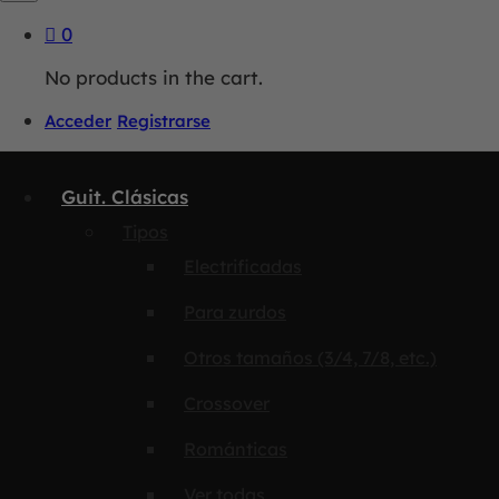
0
No products in the cart.
Acceder
Registrarse
Guit. Clásicas
Tipos
Electrificadas
Para zurdos
Otros tamaños (3/4, 7/8, etc.)
Crossover
Románticas
Ver todas