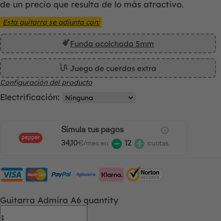
de un precio que resulta de lo más atractivo.
Esta guitarra se adjunta con:
Funda acolchada 5mm
Juego de cuerdas extra
Configuración del producto
Electrificación:
Simula tus pagos
34,10
€/mes en
12
cuotas
Guitarra Admira A6 quantity