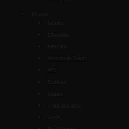
Marcas
Admira
Alhambra
Altamira
Antonio de Toledo
APC
Bamboo
Camps
Francisco Bros
Godin
José Gómez