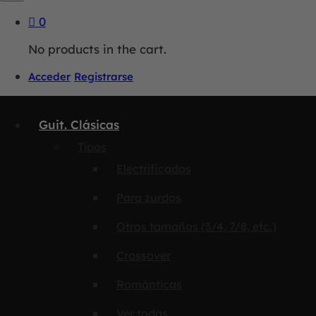
0
No products in the cart.
Acceder
Registrarse
Guit. Clásicas
Tipos
Electrificadas
Para zurdos
Otros tamaños (3/4, 7/8, etc.)
Crossover
Románticas
Ver todas