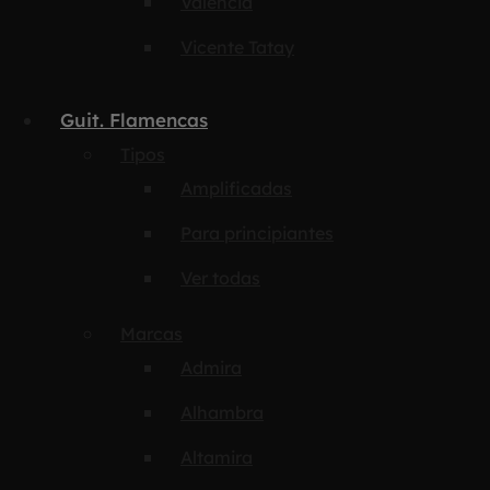
Valencia
Vicente Tatay
Guit. Flamencas
Tipos
Amplificadas
Para principiantes
Ver todas
Marcas
Admira
Alhambra
Altamira