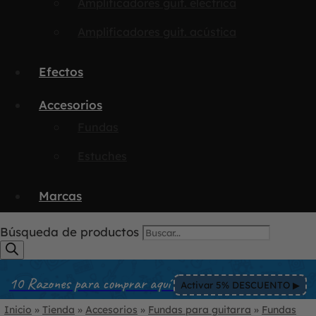
Amplificadores guit. eléctrica
Amplificadores guit. acústica
Efectos
Accesorios
Fundas
Estuches
Marcas
Búsqueda de productos
10 Razones para comprar aquí
Activar 5% DESCUENTO ▶︎
Inicio
»
Tienda
»
Accesorios
»
Fundas para guitarra
»
Fundas