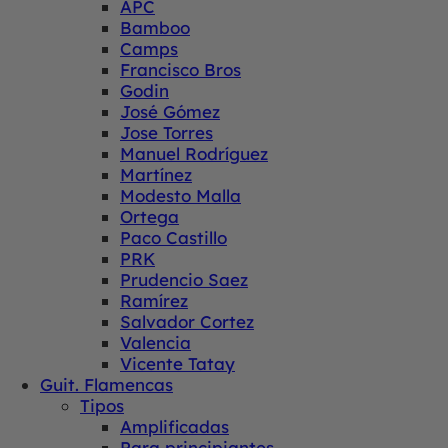
APC
Bamboo
Camps
Francisco Bros
Godin
José Gómez
Jose Torres
Manuel Rodríguez
Martínez
Modesto Malla
Ortega
Paco Castillo
PRK
Prudencio Saez
Ramírez
Salvador Cortez
Valencia
Vicente Tatay
Guit. Flamencas
Tipos
Amplificadas
Para principiantes