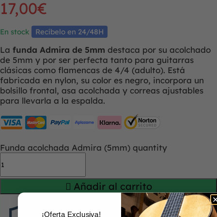
17,00
€
En stock
Recíbelo en 24/48H
La
funda Admira de 5mm
destaca por su acolchado
de 5mm y por ser perfecta tanto para guitarras
clásicas como flamencas de 4/4 (adulto). Está
fabricada en nylon, su color es negro, incorpora un
bolsillo frontal, asa acolchada y correas ajustables
para llevarla a la espalda.
Funda acolchada Admira (5mm) quantity
Añadir al carrito
¡Oferta Exclusiva!