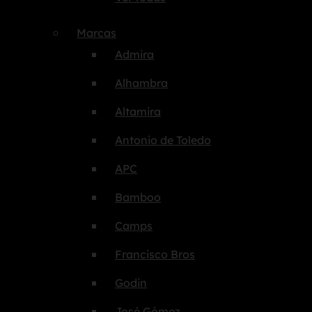
Marcas
Admira
Alhambra
Altamira
Antonio de Toledo
APC
Bamboo
Camps
Francisco Bros
Godin
José Gómez