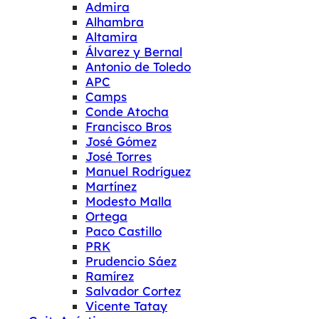
Admira
Alhambra
Altamira
Álvarez y Bernal
Antonio de Toledo
APC
Camps
Conde Atocha
Francisco Bros
José Gómez
José Torres
Manuel Rodríguez
Martínez
Modesto Malla
Ortega
Paco Castillo
PRK
Prudencio Sáez
Ramírez
Salvador Cortez
Vicente Tatay