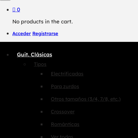
0
No products in the cart.
Acceder
Registrarse
Guit. Clásicas
Tipos
Electrificadas
Para zurdos
Otros tamaños (3/4, 7/8, etc.)
Crossover
Románticas
Ver todas