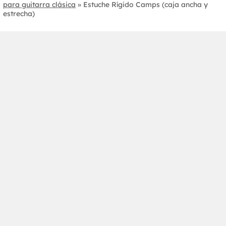
para guitarra clásica
»
Estuche Rígido Camps (caja ancha y
estrecha)