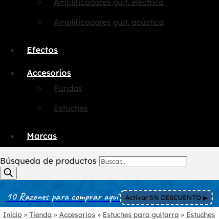
Amplificadores guit. eléctrica
Amplificadores guit. acústica
Efectos
Accesorios
Fundas
Estuches
Marcas
Búsqueda de productos
10 Razones para comprar aquí
Activar 5% DESCUENTO ▶︎
Inicio
»
Tienda
»
Accesorios
»
Estuches para guitarra
»
Estuches