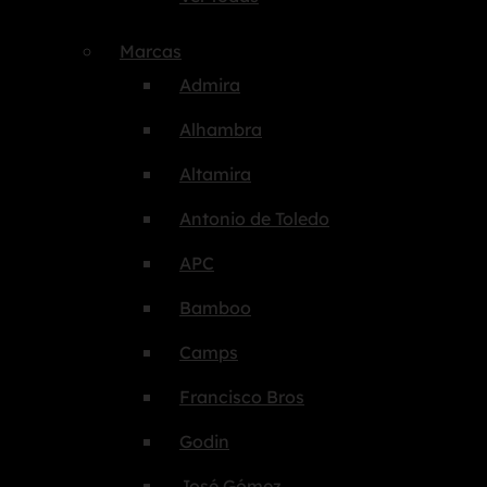
Marcas
Admira
Alhambra
Altamira
Antonio de Toledo
APC
Bamboo
Camps
Francisco Bros
Godin
José Gómez