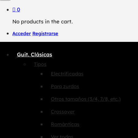
0
No products in the cart.
Acceder
Registrarse
Guit. Clásicas
Tipos
Electrificadas
Para zurdos
Otros tamaños (3/4, 7/8, etc.)
Crossover
Románticas
Ver todas