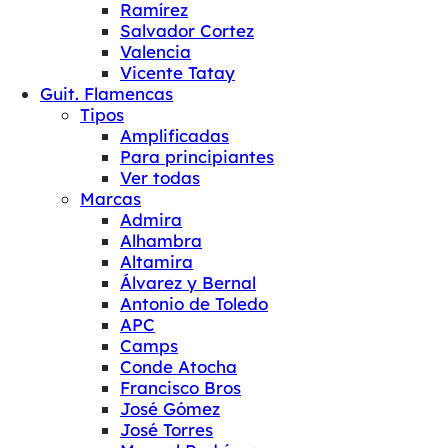
Ramírez
Salvador Cortez
Valencia
Vicente Tatay
Guit. Flamencas
Tipos
Amplificadas
Para principiantes
Ver todas
Marcas
Admira
Alhambra
Altamira
Álvarez y Bernal
Antonio de Toledo
APC
Camps
Conde Atocha
Francisco Bros
José Gómez
José Torres