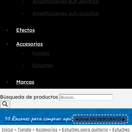
Amplificadores guit. eléctrica
Amplificadores guit. acústica
Efectos
Accesorios
Fundas
Estuches
Marcas
Búsqueda de productos
10 Razones para comprar aquí
Activar 5% DESCUENTO ▶︎
Inicio
»
Tienda
»
Accesorios
»
Estuches para guitarra
»
Estuches