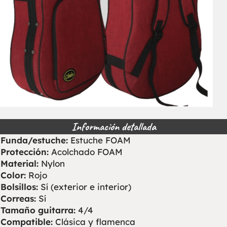
Información detallada
Funda/estuche:
Estuche FOAM
Protección:
Acolchado FOAM
Material:
Nylon
Color:
Rojo
Bolsillos:
Sí (exterior e interior)
Correas:
Sí
Tamaño guitarra:
4/4
Compatible:
Clásica y flamenca