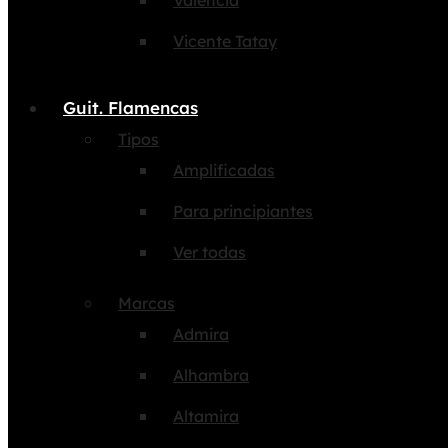
Valencia
Vicente Tatay
Guit. Flamencas
Tipos
Amplificadas
Para principiantes
Ver todas
Marcas
Admira
Alhambra
Altamira