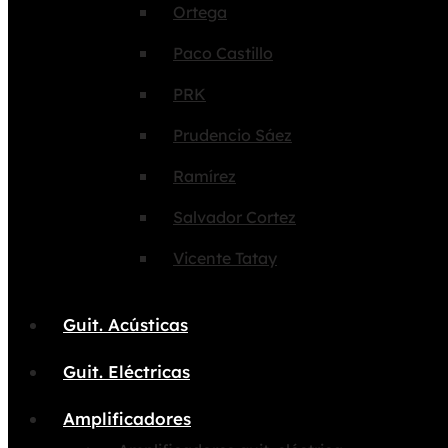
Ortega
Paco Castillo
PRK
Prudencio Sáez
Ramírez
Salvador Cortez
Vicente Tatay
Guit. Acústicas
Guit. Eléctricas
Amplificadores