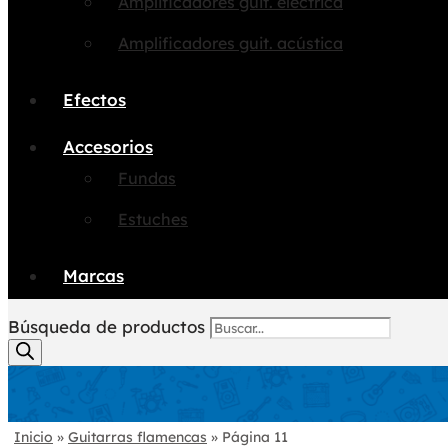
Amplificadores guit. eléctrica
Amplificadores guit. acústica
Efectos
Accesorios
Fundas
Estuches
Marcas
Búsqueda de productos
Inicio
»
Guitarras flamencas
»
Página 11