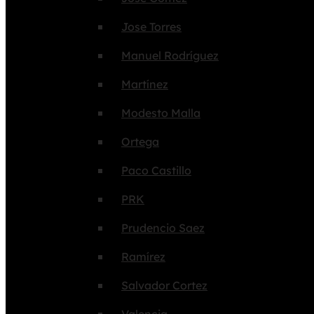
Jose Torres
Manuel Rodríguez
Martínez
Modesto Malla
Ortega
Paco Castillo
PRK
Prudencio Saez
Ramírez
Salvador Cortez