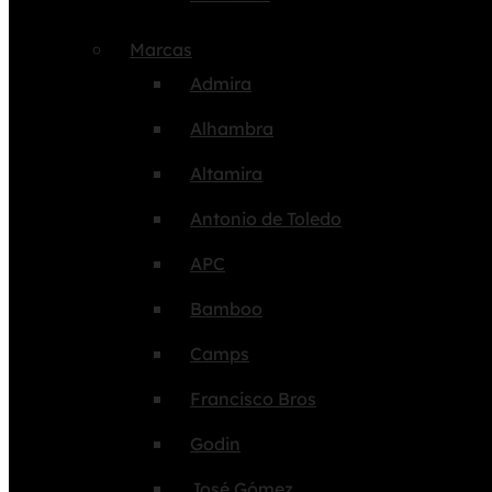
Marcas
Admira
Alhambra
Altamira
Antonio de Toledo
APC
Bamboo
Camps
Francisco Bros
Godin
José Gómez