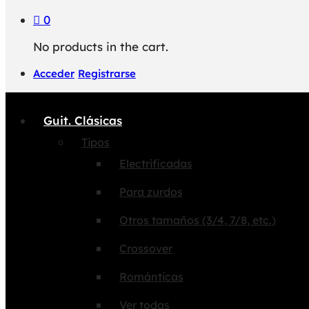
0
No products in the cart.
Acceder
Registrarse
Guit. Clásicas
Tipos
Electrificadas
Para zurdos
Otros tamaños (3/4, 7/8, etc.)
Crossover
Románticas
Ver todas