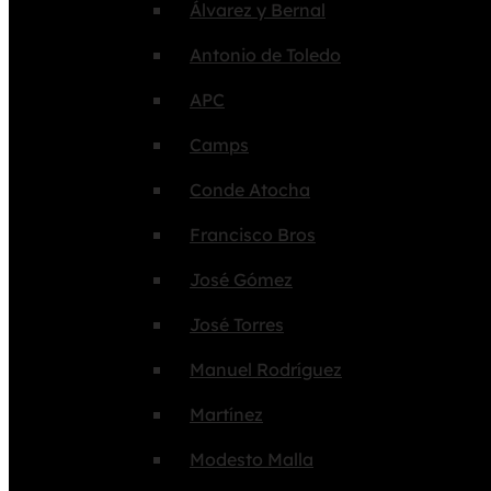
Álvarez y Bernal
Antonio de Toledo
APC
Camps
Conde Atocha
Francisco Bros
José Gómez
José Torres
Manuel Rodríguez
Martínez
Modesto Malla