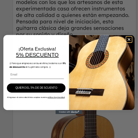
modelos con los que los artesanos de esta
experimentada casa ofrecen instrumentos
de alta calidad a quienes están empezando.
Pensada para nivel de iniciación, esta
guitarra clásica deja grandes sensaciones
por su sonido y diseño.
374,00
€
394,00
€
Seleccionar opciones
En stock
Envío gratis 24/48h
¡Financia ahora!