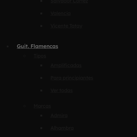
Salvador Cortez
Valencia
Vicente Tatay
Guit. Flamencas
Tipos
Amplificadas
Para principiantes
Ver todas
Marcas
Admira
Alhambra