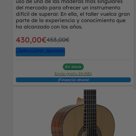
uso de una de las maderas más singulares
del mercado para ofrecer un instrumento
difícil de superar. En ella, el taller vuelca gran
QUIERO EL 5% DE DESCUENTO
parte de la experiencia y conocimiento que
Al ingresar el correo electrónico aceptas nuestra
política de privacidad
.
ha alcanzado con los años.
430,00
€
453,00
€
Seleccionar opciones
En stock
Envío gratis 24/48h
¡Financia ahora!