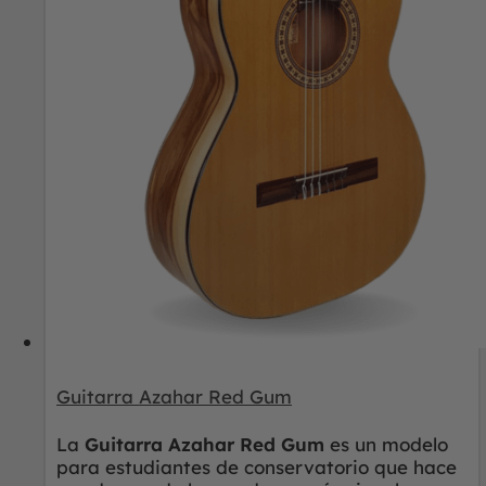
Guitarra Azahar Red Gum
¡Oferta Exclusiva!
5% DESCUENTO
La
Guitarra Azahar Red Gum
es un modelo
🎸 Para que empieces con buen ritmo, te damos un
5%
de descuento
en tu primera compra. 🎸
para estudiantes de conservatorio que hace
Email