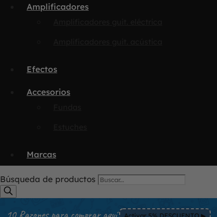
Amplificadores
Amplificadores guit. eléctrica
Amplificadores guit. acústica
Efectos
Accesorios
Fundas
Estuches
Marcas
Búsqueda de productos
10 Razones para comprar aquí
Activar 5% DESCUENTO ▶︎