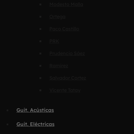
Modesto Malla
Ortega
Paco Castillo
PRK
Prudencio Sáez
Ramírez
Salvador Cortez
Vicente Tatay
Guit. Acústicas
Guit. Eléctricas