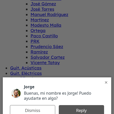
José Gómez
José Torres
Manuel Rodríguez
Martínez
Modesto Malla
Ortega
Paco Castillo
PRK
Prudencio Sáez
Ramírez
Salvador Cortez
Vicente Tatay
Guit. Acústicas
Guit. Eléctricas
Amplificadores
Amplificadores guit. eléctrica
Amplificadores guit. acústica
Efectos
Accesorios
Fundas
Estuches