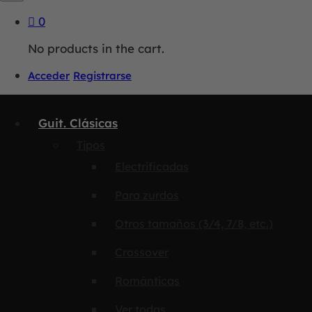
0
No products in the cart.
Acceder
Registrarse
Guit. Clásicas
Tipos
Electrificadas
Para zurdos
Otros tamaños (3/4, 7/8, etc.)
Crossover
Románticas
Ver todas