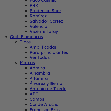
Paco Castillo
PRK
Prudencio Saez
Ramírez
Salvador Cortez
Valencia
Vicente Tatay
Guit. Flamencas
Tipos
Amplificadas
Para principiantes
Ver todas
Marcas
Admira
Alhambra
Altamira
Álvarez y Bernal
Antonio de Toledo
APC
Camps
Conde Atocha
Francisco Bros