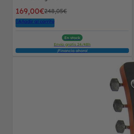
169,00
€
248,05
€
Añadir al carrito
En stock
Envío gratis 24/48h
¡Financia ahora!