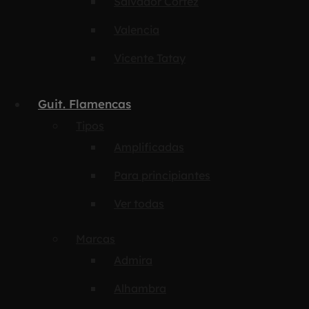
Salvador Cortez
Valencia
Vicente Tatay
Guit. Flamencas
Tipos
Amplificadas
Para principiantes
Ver todas
Marcas
Admira
Alhambra