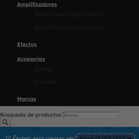
Amplificadores
Amplificadores guit. eléctrica
Amplificadores guit. acústica
Efectos
Accesorios
Fundas
Estuches
Marcas
Búsqueda de productos
10 Razones para comprar aquí
Activar 5% DESCUENTO ▶︎