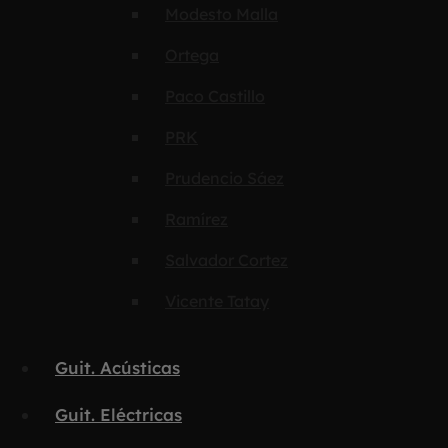
Modesto Malla
Ortega
Paco Castillo
PRK
Prudencio Sáez
Ramírez
Salvador Cortez
Vicente Tatay
Guit. Acústicas
Guit. Eléctricas