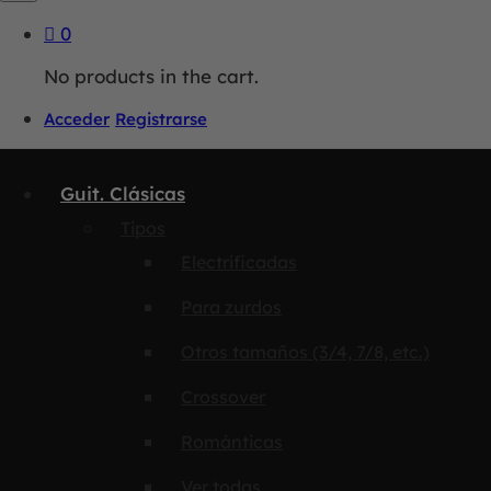
0
No products in the cart.
Acceder
Registrarse
Guit. Clásicas
Tipos
Electrificadas
Para zurdos
Otros tamaños (3/4, 7/8, etc.)
Crossover
Románticas
Ver todas