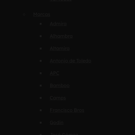
Marcas
Admira
Alhambra
Altamira
Antonio de Toledo
APC
Bamboo
Camps
Francisco Bros
Godin
José Gómez