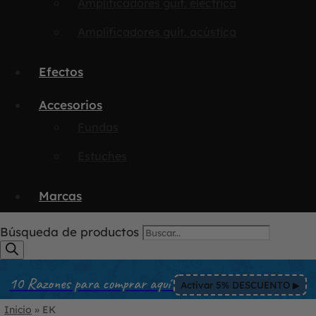
Amplificadores guit. eléctrica
Amplificadores guit. acústica
Efectos
Accesorios
Fundas
Estuches
Marcas
Búsqueda de productos
10 Razones para comprar aquí
Activar 5% DESCUENTO ▶︎
Inicio
»
EK