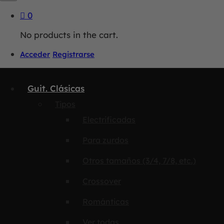
0
No products in the cart.
Acceder
Registrarse
Guit. Clásicas
Tipos
Electrificadas
Para zurdos
Otros tamaños (3/4, 7/8, etc.)
Crossover
Románticas
Ver todas