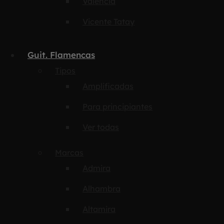
Valencia
Vicente Tatay
Guit. Flamencas
Tipos
Amplificadas
Para principiantes
Ver todas
Marcas
Admira
Alhambra
Altamira